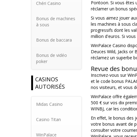
Pontoon. Si vous êtes 
Chéri Casino
réclamer un bonus spéci
Si vous aimez jouer au
Bonus de machines
les machines à sous cla
à sous
progressifs dont les va
million d'euros. Si vou
Bonus de baccara
WinPalace Casino dispo
Deuces Wild, Jacks or B
Bonus de vidéo
réclamez un superbe b
poker
Revue des bonu
Inscrivez-vous sur WinP
CASINOS
et le code bonus PALA
AUTORISÉS
nos visiteurs, et vous d
WinPalace offre égalem
500 € sur vos dix premi
Midas Casino
WINBJ, car les conditio
En effet, le bonus des 
Casino Titan
votre bonus avant de p
consulter votre courrie
WinPalace
WinPalace, vous recevr