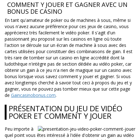
COMMENT Y JOUER ET GAGNER AVEC UN
BONUS DE CASINO
En tant qu'amateur de poker ou de machines à sous, même si
vous n'avez aucune préférence pour ces jeux de casino, vous
apprécierez très facilement le vidéo poker. Il s'agit d'un
passionnant jeu proposé sur les casinos en ligne où toute
l'action se déroule sur un écran de machine à sous avec des
cartes utilisées pour constituer des combinaisons de gain. Il est
très rare de tomber sur un casino en ligne accrédité dont la
ludothèque n'intègre pas de section dédiée au vidéo poker, car
obtenir un gain à ce jeu n'a rien de magique sur un casino avec
bonus lorsque vous savez comment y jouer et gagner. Si vous
avez longtemps cherché à savoir tout ceci à propos du jeu et y
gagner, vous ne pouvez pas tomber mieux que sur cette page
de
Gaincasinobonus.com
.
PRÉSENTATION DU JEU DE VIDÉO
POKER ET COMMENT Y JOUER
Peu importe à
quel point vous êtes intéressé à l'idée d'obtenir un gain au vidéo