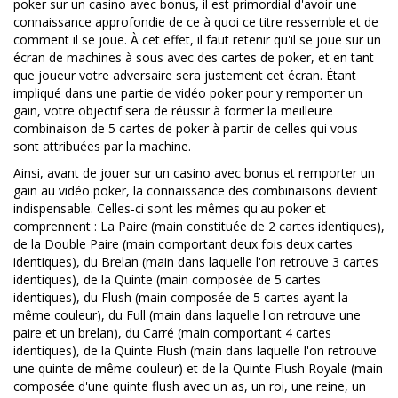
poker sur un casino avec bonus, il est primordial d'avoir une
connaissance approfondie de ce à quoi ce titre ressemble et de
comment il se joue. À cet effet, il faut retenir qu'il se joue sur un
écran de machines à sous avec des cartes de poker, et en tant
que joueur votre adversaire sera justement cet écran. Étant
impliqué dans une partie de vidéo poker pour y remporter un
gain, votre objectif sera de réussir à former la meilleure
combinaison de 5 cartes de poker à partir de celles qui vous
sont attribuées par la machine.
Ainsi, avant de jouer sur un casino avec bonus et remporter un
gain au vidéo poker, la connaissance des combinaisons devient
indispensable. Celles-ci sont les mêmes qu'au poker et
comprennent : La Paire (main constituée de 2 cartes identiques),
de la Double Paire (main comportant deux fois deux cartes
identiques), du Brelan (main dans laquelle l'on retrouve 3 cartes
identiques), de la Quinte (main composée de 5 cartes
identiques), du Flush (main composée de 5 cartes ayant la
même couleur), du Full (main dans laquelle l'on retrouve une
paire et un brelan), du Carré (main comportant 4 cartes
identiques), de la Quinte Flush (main dans laquelle l'on retrouve
une quinte de même couleur) et de la Quinte Flush Royale (main
composée d'une quinte flush avec un as, un roi, une reine, un