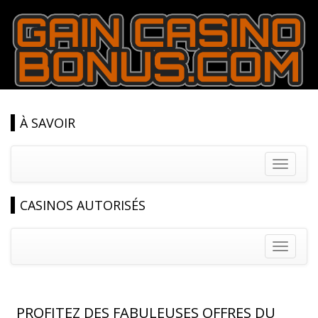
À SAVOIR
Toggle
navigati
CASINOS AUTORISÉS
Toggle
navigati
PROFITEZ DES FABULEUSES OFFRES DU